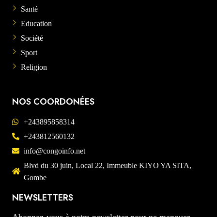
Santé
Education
Société
Sport
Religion
NOS COORDONÉES
+243895858314
+243812560132
info@congoinfo.net
Blvd du 30 juin, Local 22, Immeuble KIYO YA SITA,
Gombe
NEWSLETTERS
Abonnez-vous à notre newsletter pour ne manquer