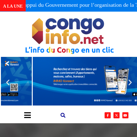
ppui du Gouvernement pour l’organisation de la Table rond
A LA UNE